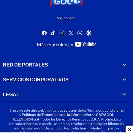
Síguenos en:
facebook
tiktok
instagram
twitter
whatsapp
google
youtube-
Más contenido en
footer
RED DE PORTALES
SERVICIOS CORPORATIVOS
LEGAL
El uso de este sitio web implica la aceptación de los
Términos y condiciones
y
Políticas de Tratamiento de la Información
de
CARACOL
TELEVISIÓN S.A.
Todos los Derechos Reservados D.R.A. Prohibida su
reproducción total o parcial, así como su traducción a cualquier idioma sin
autorización escrita de su titular. Reproduction in whole or in part, or
cl
translation without written permission is prohibited. All rights reserved