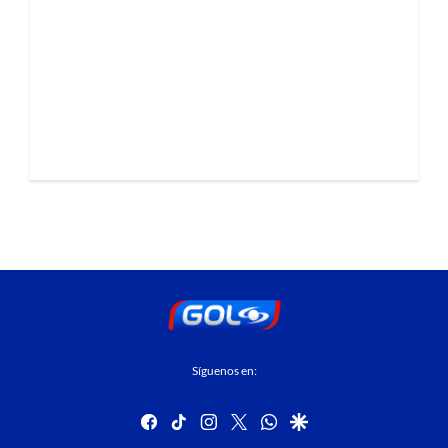
Síguenos en:
facebook
tiktok
instagram
twitter
whatsapp
google