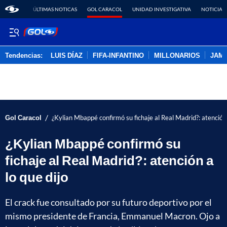
ÚLTIMAS NOTICAS
GOL CARACOL
UNIDAD INVESTIGATIVA
NOTICIAS
Tendencias:
LUIS DÍAZ
FIFA-INFANTINO
MILLONARIOS
JAM
PUBLICIDAD
/
Gol Caracol
¿Kylian Mbappé confirmó su fichaje al Real Madrid?: atención 
¿Kylian Mbappé confirmó su
fichaje al Real Madrid?: atención a
lo que dijo
El crack fue consultado por su futuro deportivo por el
mismo presidente de Francia, Emmanuel Macron. Ojo a