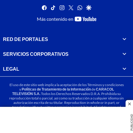
facebook
tiktok
instagram
twitter
whatsapp
google
youtube-
Más contenido en
footer
RED DE PORTALES
SERVICIOS CORPORATIVOS
LEGAL
El uso de este sitio web implica la aceptación de los
Términos y condiciones
y
Políticas de Tratamiento de la Información
de
CARACOL
TELEVISIÓN S.A.
Todos los Derechos Reservados D.R.A. Prohibida su
reproducción total o parcial, así como su traducción a cualquier idioma sin
autorización escrita de su titular. Reproduction in whole or in part, or
cl
translation without written permission is prohibited. All rights reserved
2025.
PUBLICIDA
MIEMBRO DE: