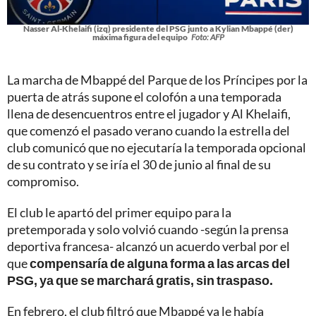
Nasser Al-Khelaifi (izq) presidente del PSG junto a Kylian Mbappé (der)
máxima figura del equipo
Foto: AFP
La marcha de Mbappé del Parque de los Príncipes por la
puerta de atrás supone el colofón a una temporada
llena de desencuentros entre el jugador y Al Khelaifi,
que comenzó el pasado verano cuando la estrella del
club comunicó que no ejecutaría la temporada opcional
de su contrato y se iría el 30 de junio al final de su
compromiso.
El club le apartó del primer equipo para la
pretemporada y solo volvió cuando -según la prensa
deportiva francesa- alcanzó un acuerdo verbal por el
que
compensaría de alguna forma a las arcas del
PSG, ya que se marchará gratis, sin traspaso.
En febrero, el club filtró que Mbappé ya le había