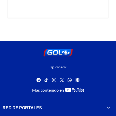
Síguenos en:
facebook
tiktok
instagram
twitter
whatsapp
google
youtube-
Más contenido en
footer
RED DE PORTALES