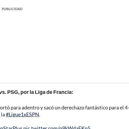
PUBLICIDAD
s. PSG, por la Liga de Francia:
tó para adentro y sacó un derechazo fantástico para el 4
 la
#Ligue1xESPN
.
nStarPlus
pic.twitter.com/q9kWdaEKp5