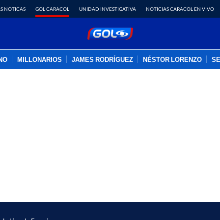
S NOTICAS
GOL CARACOL
UNIDAD INVESTIGATIVA
NOTICIAS CARACOL EN VIVO
INO
MILLONARIOS
JAMES RODRÍGUEZ
NÉSTOR LORENZO
SE
PUBLICIDAD