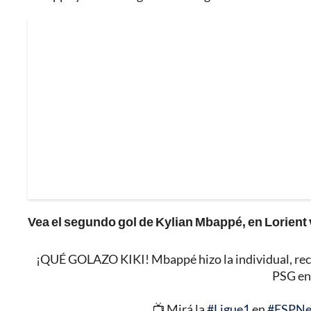
Vea el segundo gol de Kylian Mbappé, en Lorient v
¡QUÉ GOLAZO KIKI! Mbappé hizo la individual, recor
PSG en
📺 Mirá la
#Ligue1
en
#ESPNe