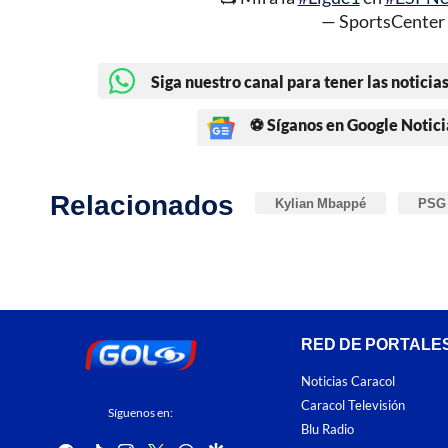
— SportsCente
Siga nuestro canal para tener las noticias
⚽ Síganos en Google Notici
Relacionados
Kylian Mbappé
PSG
RED DE PORTALE
Noticias Caracol
Caracol Televisión
Síguenos en:
Blu Radio