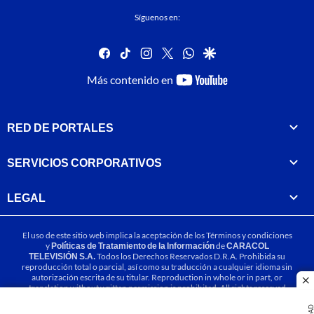
Síguenos en:
facebook
tiktok
instagram
twitter
whatsapp
google
youtube-
Más contenido en
footer
RED DE PORTALES
SERVICIOS CORPORATIVOS
LEGAL
El uso de este sitio web implica la aceptación de los
Términos y condiciones
y
Políticas de Tratamiento de la Información
de
CARACOL
TELEVISIÓN S.A.
Todos los Derechos Reservados D.R.A. Prohibida su
reproducción total o parcial, así como su traducción a cualquier idioma sin
autorización escrita de su titular. Reproduction in whole or in part, or
cl
translation without written permission is prohibited. All rights reserved
2025.