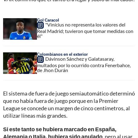
Gol Caracol
"Vinícius no representa los valores del
Real Madrid; tuvieron que tomar medidas con
él"
Colombianos en el exterior
Dávinson Sánchez y Galatasaray,
multados por lo ocurrido contra Fenerbahce,
de Jhon Durán
El sistema de fuera de juego semiautomático determinó
que no había fuera de juego porque en la Premier
League se concede un margen de cinco centímetros, al
utilizar líneas más grandes.
Si este tanto se hubiera marcado en España,
Alemania o Italia, hubiera sido anulado
, pero al usar