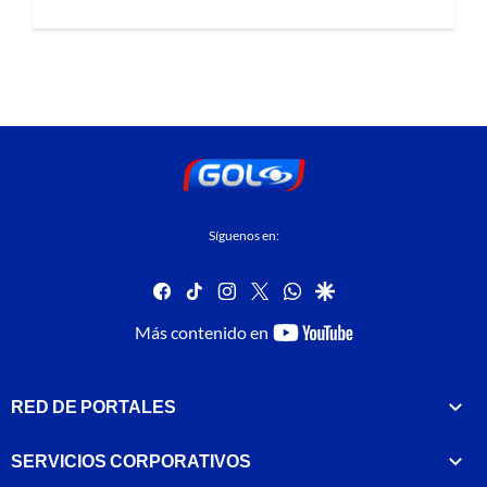
Síguenos en:
facebook
tiktok
instagram
twitter
whatsapp
google
youtube-
Más contenido en
footer
RED DE PORTALES
SERVICIOS CORPORATIVOS