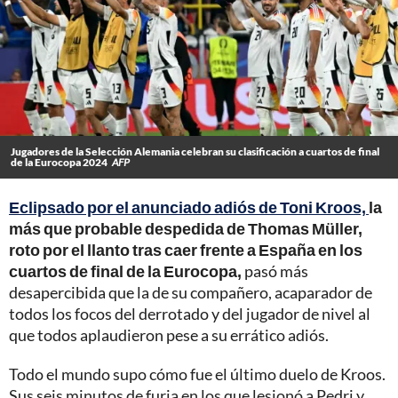
Jugadores de la Selección Alemania celebran su clasificación a cuartos de final
de la Eurocopa 2024
AFP
Eclipsado por el anunciado adiós de Toni Kroos,
la
más que probable despedida de Thomas Müller,
roto por el llanto tras caer frente a España en los
cuartos de final de la Eurocopa,
pasó más
desapercibida que la de su compañero, acaparador de
todos los focos del derrotado y del jugador de nivel al
que todos aplaudieron pese a su errático adiós.
Todo el mundo supo cómo fue el último duelo de Kroos.
Sus seis minutos de furia en los que lesionó a Pedri y