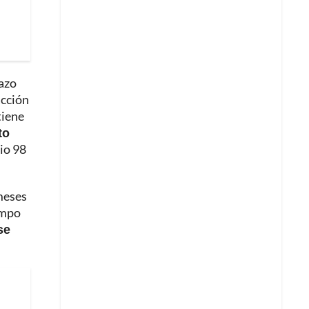
lazo
acción
tiene
to
io 98
meses
empo
se