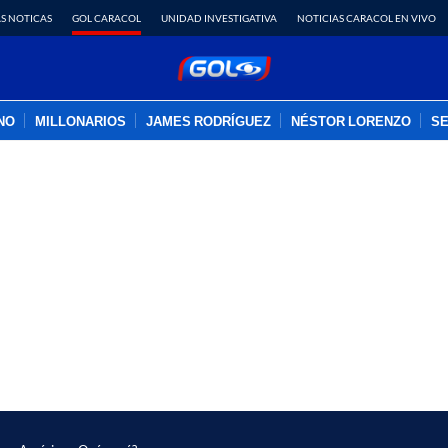
S NOTICAS
GOL CARACOL
UNIDAD INVESTIGATIVA
NOTICIAS CARACOL EN VIVO
INO
MILLONARIOS
JAMES RODRÍGUEZ
NÉSTOR LORENZO
SE
PUBLICIDAD