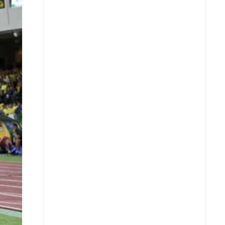
X
Whatsapp