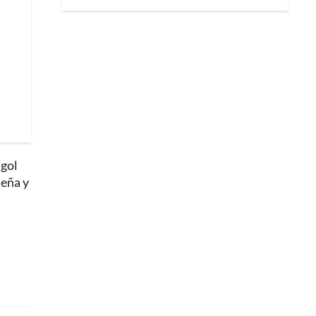
 gol
leña y