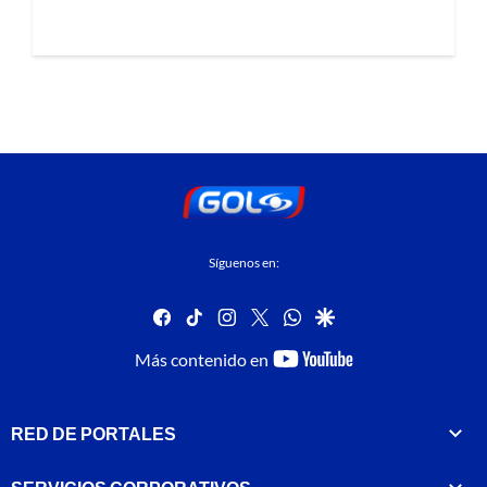
Síguenos en:
facebook
tiktok
instagram
twitter
whatsapp
google
youtube-
Más contenido en
footer
RED DE PORTALES