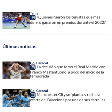
Tenis
¿Quiénes fueron los tenistas que más
dinero ganaron en premios durante el 2022?
Últimas noticias
Gol Caracol
La decisión que tomó el Real Madrid con
Franco Mastantuono, a poco del inicio de la
temporada
Gol Caracol
Manchester City se 'planta' y rechaza
oferta del Barcelona por una de sus estrellas