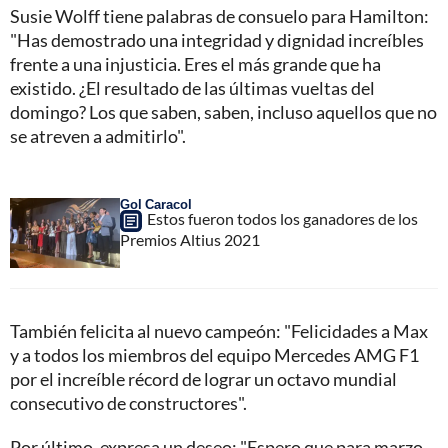
Susie Wolff tiene palabras de consuelo para Hamilton:
"Has demostrado una integridad y dignidad increíbles
frente a una injusticia. Eres el más grande que ha
existido. ¿El resultado de las últimas vueltas del
domingo? Los que saben, saben, incluso aquellos que no
se atreven a admitirlo".
Gol Caracol
Estos fueron todos los ganadores de los
Premios Altius 2021
También felicita al nuevo campeón: "Felicidades a Max
y a todos los miembros del equipo Mercedes AMG F1
por el increíble récord de lograr un octavo mundial
consecutivo de constructores".
Por último, expresa un deseo: "Espero que para marzo