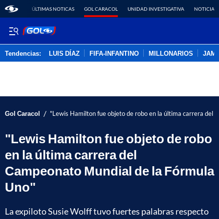
ÚLTIMAS NOTICAS
GOL CARACOL
UNIDAD INVESTIGATIVA
NOTICIAS
Tendencias:
LUIS DÍAZ
FIFA-INFANTINO
MILLONARIOS
JAM
PUBLICIDAD
/
Gol Caracol
"Lewis Hamilton fue objeto de robo en la última carrera de
"Lewis Hamilton fue objeto de robo
en la última carrera del
Campeonato Mundial de la Fórmula
Uno"
La expiloto Susie Wolff tuvo fuertes palabras respecto