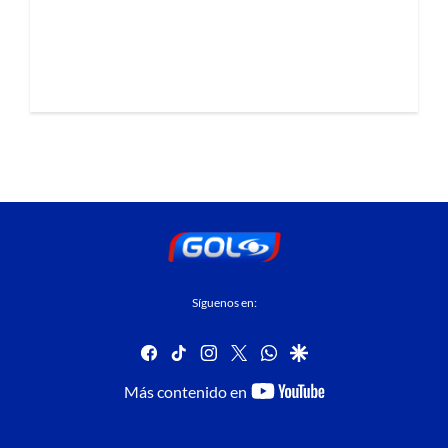
Síguenos en:
facebook
tiktok
instagram
twitter
whatsapp
google
youtube-
Más contenido en
footer