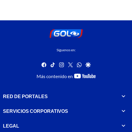
Síguenos en:
facebook
tiktok
instagram
twitter
whatsapp
google
youtube-
Más contenido en
footer
RED DE PORTALES
SERVICIOS CORPORATIVOS
LEGAL