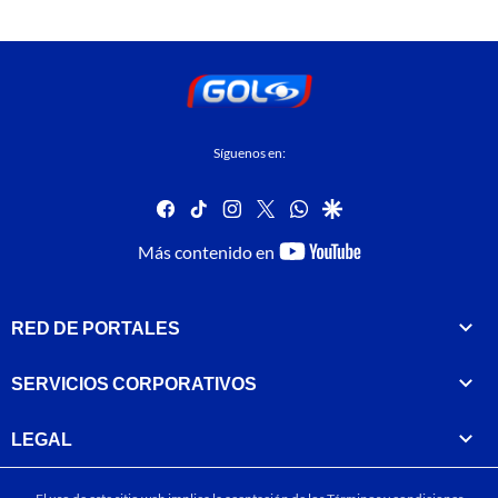
Síguenos en:
facebook
tiktok
instagram
twitter
whatsapp
google
youtube-
Más contenido en
footer
RED DE PORTALES
SERVICIOS CORPORATIVOS
LEGAL