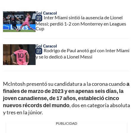
Gol Caracol
Inter Miami sintió la ausencia de Lionel
Messi; perdió 1-2 con Monterrey en Leagues
Cup
Gol Caracol
Rodrigo de Paul anotó gol con Inter Miami
y se lo dedicó a Lionel Messi
McIntosh presentó su candidatura a la corona cuando
a
finales de marzo de 2023 y en apenas seis días, la
joven canadiense, de 17 años, estableció cinco
nuevos récords del mundo
, dos en categoría absoluta
y tres en la júnior.
PUBLICIDAD