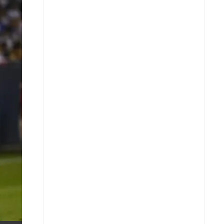
X
Whatsapp