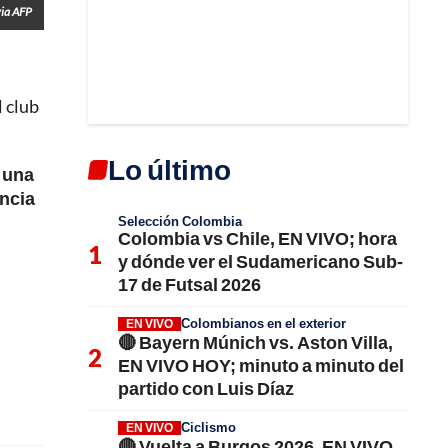
ia AFP
a
l club
Lo último
 una
encia
Selección Colombia
Colombia vs Chile, EN VIVO; hora
y dónde ver el Sudamericano Sub-
17 de Futsal 2026
Colombianos en el exterior
EN VIVO
🔴 Bayern Múnich vs. Aston Villa,
EN VIVO HOY; minuto a minuto del
partido con Luis Díaz
Ciclismo
EN VIVO
🔴 Vuelta a Burgos 2026, EN VIVO