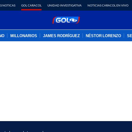
S NOTICAS
GOL CARACOL
UNIDAD INVESTIGATIVA
NOTICIAS CARACOL EN VIVO
INO
MILLONARIOS
JAMES RODRÍGUEZ
NÉSTOR LORENZO
SE
PUBLICIDAD