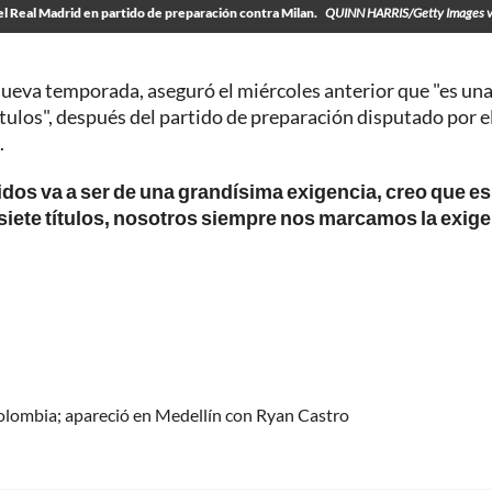
el Real Madrid en partido de preparación contra Milan.
QUINN HARRIS/Getty Images v
nueva temporada, aseguró el miércoles anterior que "es un
tulos", después del partido de preparación disputado por e
.
dos va a ser de una grandísima exigencia, creo que es
siete títulos, nosotros siempre nos marcamos la exig
olombia; apareció en Medellín con Ryan Castro