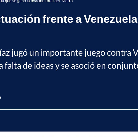
la que se ganó la ovación total del 'Metro'
ctuación frente a Venezuela
az jugó un importante juego contra V
 la falta de ideas y se asoció en conju
n