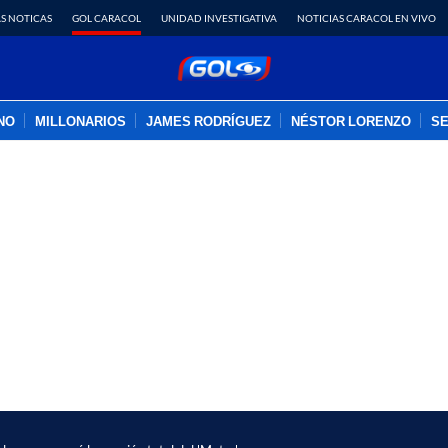
S NOTICAS
GOL CARACOL
UNIDAD INVESTIGATIVA
NOTICIAS CARACOL EN VIVO
INO
MILLONARIOS
JAMES RODRÍGUEZ
NÉSTOR LORENZO
SE
PUBLICIDAD