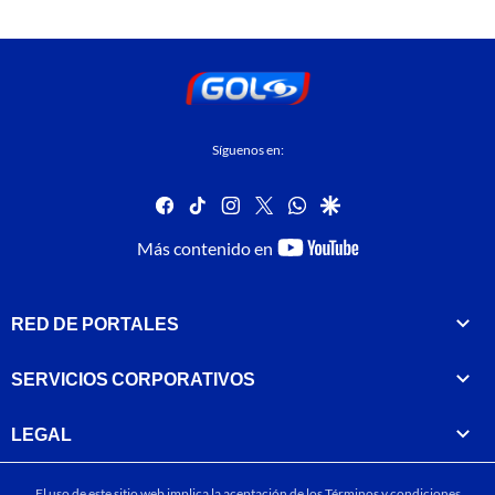
Síguenos en:
facebook
tiktok
instagram
twitter
whatsapp
google
youtube-
Más contenido en
footer
RED DE PORTALES
SERVICIOS CORPORATIVOS
LEGAL
El uso de este sitio web implica la aceptación de los
Términos y condiciones