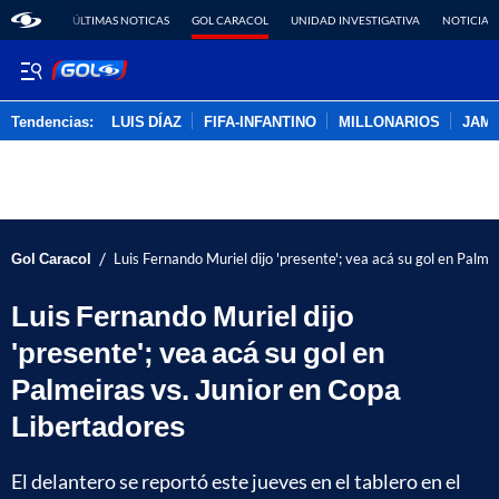
ÚLTIMAS NOTICAS
GOL CARACOL
UNIDAD INVESTIGATIVA
NOTICIAS
Tendencias:
LUIS DÍAZ
FIFA-INFANTINO
MILLONARIOS
JAM
PUBLICIDAD
/
Gol Caracol
Luis Fernando Muriel dijo 'presente'; vea acá su gol en Palme
Luis Fernando Muriel dijo
'presente'; vea acá su gol en
Palmeiras vs. Junior en Copa
Libertadores
El delantero se reportó este jueves en el tablero en el