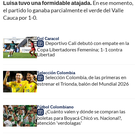
Luisa tuvo una formidable atajada.
En ese momento,
el partido lo ganaba parcialmente el verde del Valle
Cauca por 1-0.
Gol Caracol
Deportivo Cali debutó con empate en la
Copa Libertadores Femenina; 1-1 contra
Libertad
Selección Colombia
Selección Colombia, de las primeras en
estrenar el Trionda, balón del Mundial 2026
Fútbol Colombiano
¿Cuánto valen y dónde se compran las
boletas para Boyacá Chicó vs. Nacional?,
atención 'verdolagas'