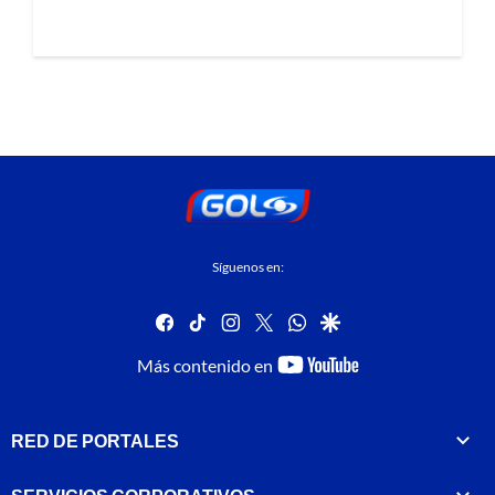
Síguenos en:
facebook
tiktok
instagram
twitter
whatsapp
google
youtube-
Más contenido en
footer
RED DE PORTALES