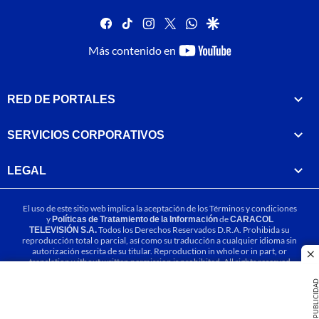
facebook
tiktok
instagram
twitter
whatsapp
google
youtube-
Más contenido en
footer
RED DE PORTALES
SERVICIOS CORPORATIVOS
LEGAL
El uso de este sitio web implica la aceptación de los
Términos y condiciones
y
Políticas de Tratamiento de la Información
de
CARACOL
TELEVISIÓN S.A.
Todos los Derechos Reservados D.R.A. Prohibida su
reproducción total o parcial, así como su traducción a cualquier idioma sin
autorización escrita de su titular. Reproduction in whole or in part, or
cl
translation without written permission is prohibited. All rights reserved
2025.
PUBLICIDA
MIEMBRO DE: