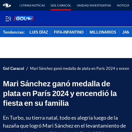
ÚLTIMAS NOTICAS
GOL CARACOL
UNIDAD INVESTIGATIVA
NOTICIAS
Tendencias:
LUIS DÍAZ
FIFA-INFANTINO
MILLONARIOS
JAM
PUBLICIDAD
/
Gol Caracol
Mari Sánchez ganó medalla de plata en París 2024 y encendió 
Mari Sánchez ganó medalla de
plata en París 2024 y encendió la
fiesta en su familia
En Turbo, su tierra natal, todo es alegría luego de la
hazaña que logró Mari Sánchez en el levantamiento de