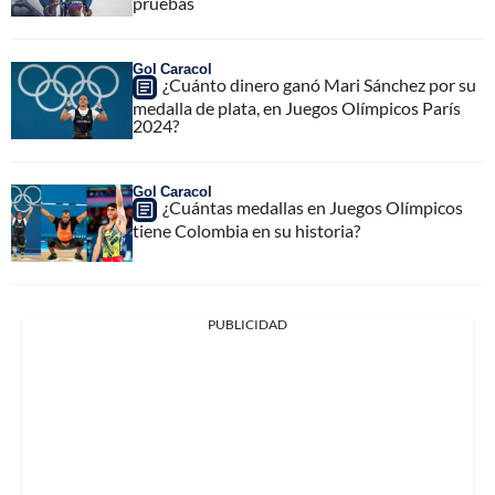
pruebas
Gol Caracol
¿Cuánto dinero ganó Mari Sánchez por su
medalla de plata, en Juegos Olímpicos París
2024?
Gol Caracol
¿Cuántas medallas en Juegos Olímpicos
tiene Colombia en su historia?
PUBLICIDAD