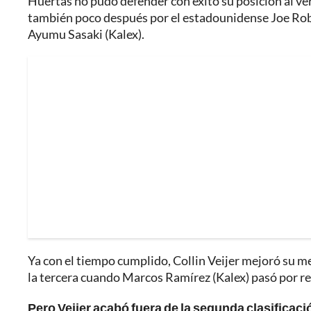
Huertas no pudo defender con éxito su posición al ver
también poco después por el estadounidense Joe Rober
Ayumu Sasaki (Kalex).
Ya con el tiempo cumplido, Collin Veijer mejoró su m
la tercera cuando Marcos Ramírez (Kalex) pasó por r
Pero Veijer acabó fuera de la segunda clasificac