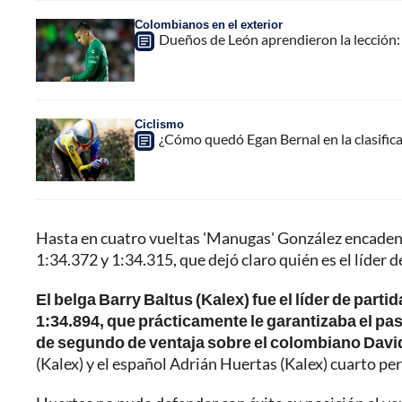
Colombianos en el exterior
Dueños de León aprendieron la lección: 
Ciclismo
¿Cómo quedó Egan Bernal en la clasificaci
Hasta en cuatro vueltas 'Manugas' González encadenó
1:34.372 y 1:34.315, que dejó claro quién es el líder 
El belga Barry Baltus (Kalex) fue el líder de partid
1:34.894, que prácticamente le garantizaba el pas
de segundo de ventaja sobre el colombiano David
(Kalex) y el español Adrián Huertas (Kalex) cuarto pe