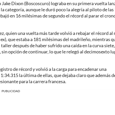
o Jake Dixon (Boscoscuro) lograba en su primera vuelta la
a categoría, aunque le duró poco la alegría al piloto de las 
ajó en 16 milésimas de segundo el récord al parar el cron
, quien una vuelta más tarde volvió a rebajar el récord al 
lex), que estaba a 181 milésimas del madrileño, mientras q
taller después de haber sufrido una caída en la curva siete
, sin opción de continuar, lo que le relegó al decimosexto lu
gistro de récord y volvió a la carga para encadenar una
 1:34.315 la última de ellas, que dejaba claro que además d
esionante para la carrera francesa.
PUBLICIDAD