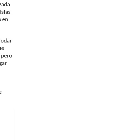
nzada
Islas
o en
rodar
ue
, pero
gar
e