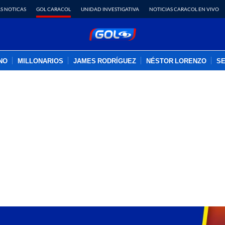
S NOTICAS
GOL CARACOL
UNIDAD INVESTIGATIVA
NOTICIAS CARACOL EN VIVO
INO
MILLONARIOS
JAMES RODRÍGUEZ
NÉSTOR LORENZO
SE
PUBLICIDAD