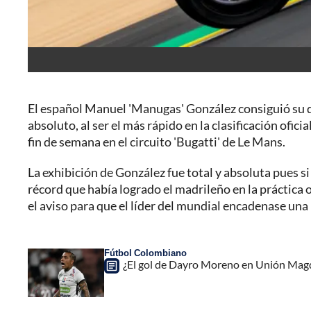
El español Manuel 'Manugas' González consiguió su q
absoluto, al ser el más rápido en la clasificación ofic
fin de semana en el circuito 'Bugatti' de Le Mans.
La exhibición de González fue total y absoluta pues si
récord que había logrado el madrileño en la práctica of
el aviso para que el líder del mundial encadenase una 
Fútbol Colombiano
¿El gol de Dayro Moreno en Unión Magd