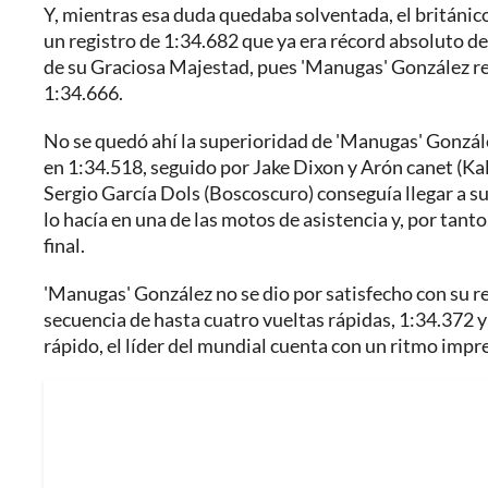
Y, mientras esa duda quedaba solventada, el británic
un registro de 1:34.682 que ya era récord absoluto de l
de su Graciosa Majestad, pues 'Manugas' González reb
1:34.666.
No se quedó ahí la superioridad de 'Manugas' González
en 1:34.518, seguido por Jake Dixon y Arón canet (Ka
Sergio García Dols (Boscoscuro) conseguía llegar a su 
lo hacía en una de las motos de asistencia y, por tanto
final.
'Manugas' González no se dio por satisfecho con su re
secuencia de hasta cuatro vueltas rápidas, 1:34.372 y
rápido, el líder del mundial cuenta con un ritmo impr