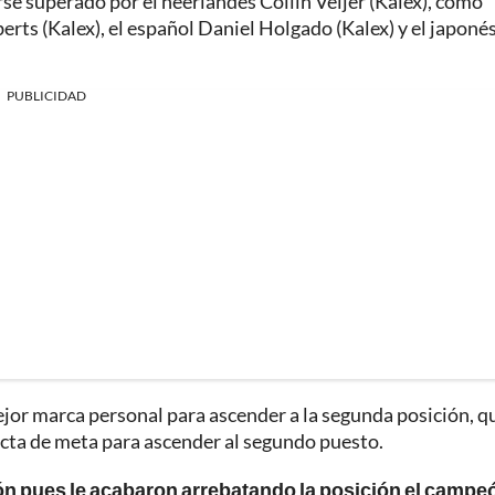
se superado por el neerlandés Collin Veijer (Kalex), como
ts (Kalex), el español Daniel Holgado (Kalex) y el japoné
PUBLICIDAD
ejor marca personal para ascender a la segunda posición, q
ecta de meta para ascender al segundo puesto.
ión pues le acabaron arrebatando la posición el campe