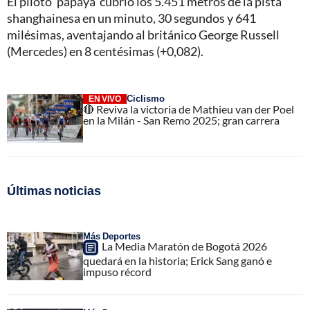
El piloto ‘papaya’ cubrió los 5.451 metros de la pista
shanghainesa en un minuto, 30 segundos y 641
milésimas, aventajando al británico George Russell
(Mercedes) en 8 centésimas (+0,082).
Ciclismo
EN VIVO
🔴 Reviva la victoria de Mathieu van der Poel
en la Milán - San Remo 2025; gran carrera
Últimas noticias
Más Deportes
La Media Maratón de Bogotá 2026
quedará en la historia; Erick Sang ganó e
impuso récord