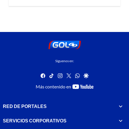
Síguenos en:
facebook
tiktok
instagram
twitter
whatsapp
google
youtube-
Más contenido en
footer
RED DE PORTALES
SERVICIOS CORPORATIVOS