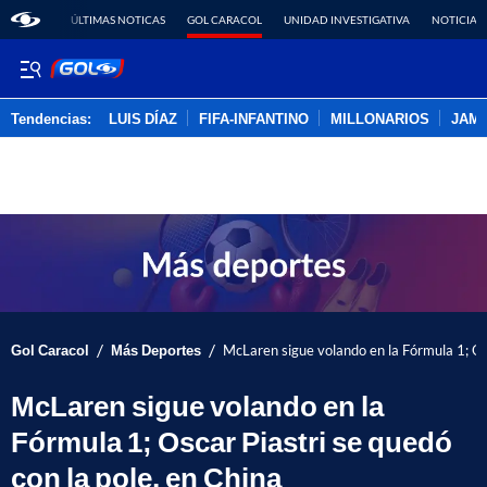
ÚLTIMAS NOTICAS
GOL CARACOL
UNIDAD INVESTIGATIVA
NOTICIAS
Tendencias:
LUIS DÍAZ
FIFA-INFANTINO
MILLONARIOS
JAM
PUBLICIDAD
/
/
Gol Caracol
Más Deportes
McLaren sigue volando en la Fórmula 1; Osc
McLaren sigue volando en la
Fórmula 1; Oscar Piastri se quedó
con la pole, en China