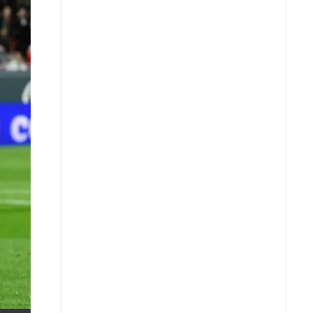
X
Whatsapp