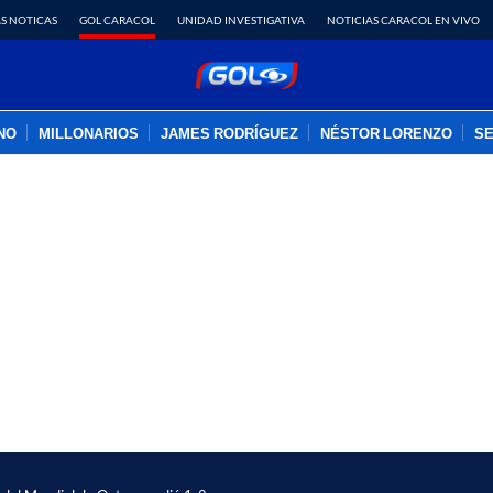
S NOTICAS
GOL CARACOL
UNIDAD INVESTIGATIVA
NOTICIAS CARACOL EN VIVO
INO
MILLONARIOS
JAMES RODRÍGUEZ
NÉSTOR LORENZO
SE
PUBLICIDAD