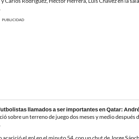
 y Carlos Rodríguez, Héctor Herrera, Luis Chávez en la sala
.
PUBLICIDAD
 futbolistas llamados a ser importantes en Qatar: Andr
eció sobre un terreno de juego dos meses y medio después 
.
 acarició el gol en el minuto 54, con un chut de Jorge Sánc