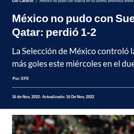
/
Gol Caracol
México no pudo con Suecia en su último amistoso antes
México no pudo con Suec
Qatar: perdió 1-2
La Selección de México controló la
más goles este miércoles en el du
Por:
EFE
16 de Nov, 2022
Actualizado: 16 De Nov, 2022