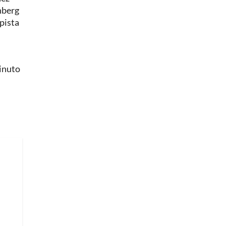
anberg
pista
minuto