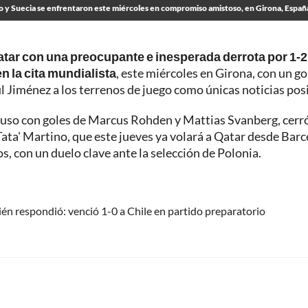
 y Suecia se enfrentaron este miércoles en compromiso amistoso, en Girona, Españ
atar con una preocupante e inesperada derrota por 1-2
n la cita mundialista
, este miércoles en Girona, con un go
úl Jiménez a los terrenos de juego como únicas noticias posi
mpuso con goles de Marcus Rohden y Mattias Svanberg, cerró
Tata' Martino, que este jueves ya volará a Qatar desde Bar
os, con un duelo clave ante la selección de Polonia.
én respondió: venció 1-0 a Chile en partido preparatorio