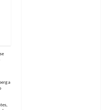
 se
ó
berg a
o
tes,