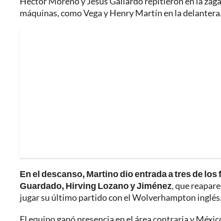
Héctor Moreno y Jesús Gallardo repitieron en la zaga
máquinas, como Vega y Henry Martín en la delantera
En el descanso, Martino dio entrada a tres de los
Guardado, Hirving Lozano y Jiménez
, que reapar
jugar su último partido con el Wolverhampton inglés
El equipo ganó presencia en el área contraria y México