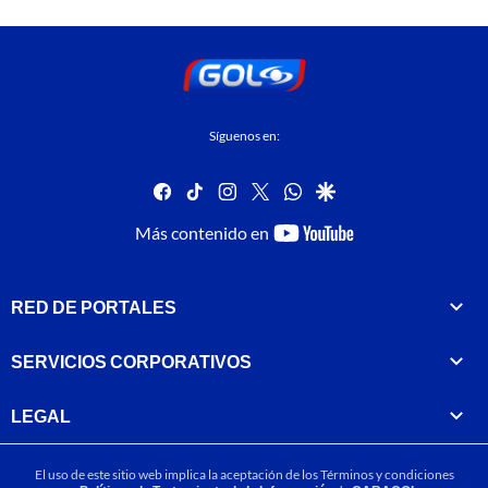
Síguenos en:
facebook
tiktok
instagram
twitter
whatsapp
google
youtube-
Más contenido en
footer
RED DE PORTALES
SERVICIOS CORPORATIVOS
LEGAL
El uso de este sitio web implica la aceptación de los
Términos y condiciones