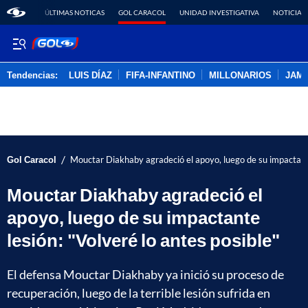
ÚLTIMAS NOTICAS
GOL CARACOL
UNIDAD INVESTIGATIVA
NOTICIAS
Tendencias:
LUIS DÍAZ
FIFA-INFANTINO
MILLONARIOS
JAM
PUBLICIDAD
/
Gol Caracol
Mouctar Diakhaby agradeció el apoyo, luego de su impactante 
Mouctar Diakhaby agradeció el
apoyo, luego de su impactante
lesión: "Volveré lo antes posible"
El defensa Mouctar Diakhaby ya inició su proceso de
recuperación, luego de la terrible lesión sufrida en