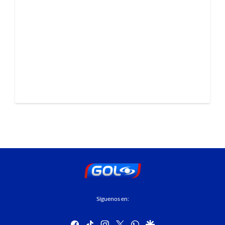
Síguenos en:
facebook
tiktok
instagram
twitter
whatsapp
google