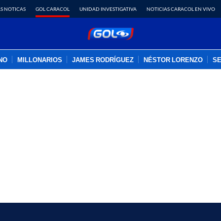
S NOTICAS
GOL CARACOL
UNIDAD INVESTIGATIVA
NOTICIAS CARACOL EN VIVO
INO
MILLONARIOS
JAMES RODRÍGUEZ
NÉSTOR LORENZO
SE
PUBLICIDAD