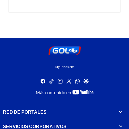
Síguenos en:
facebook
tiktok
instagram
twitter
whatsapp
google
youtube-
Más contenido en
footer
RED DE PORTALES
SERVICIOS CORPORATIVOS