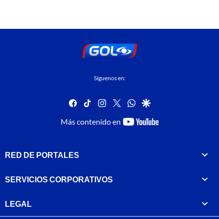
Síguenos en:
facebook
tiktok
instagram
twitter
whatsapp
google
youtube-
Más contenido en
footer
RED DE PORTALES
SERVICIOS CORPORATIVOS
LEGAL