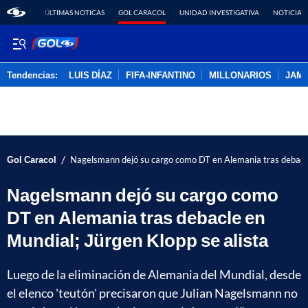
ÚLTIMAS NOTICAS
GOL CARACOL
UNIDAD INVESTIGATIVA
NOTICIAS
Tendencias:
LUIS DÍAZ
FIFA-INFANTINO
MILLONARIOS
JAM
PUBLICIDAD
/
Gol Caracol
Nagelsmann dejó su cargo como DT en Alemania tras debacle 
Nagelsmann dejó su cargo como
DT en Alemania tras debacle en
Mundial; Jürgen Klopp se alista
Luego de la eliminación de Alemania del Mundial, desde
el elenco 'teutón' precisaron que Julian Nagelsmann no