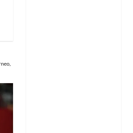
rneo,