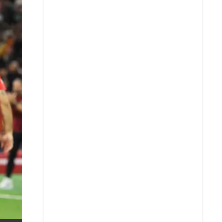
X
Whatsapp