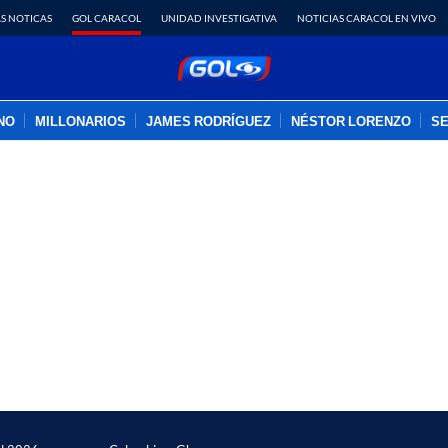
S NOTICAS
GOL CARACOL
UNIDAD INVESTIGATIVA
NOTICIAS CARACOL EN VIVO
INO
MILLONARIOS
JAMES RODRÍGUEZ
NÉSTOR LORENZO
SE
PUBLICIDAD