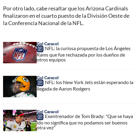
Por otro lado, cabe resaltar que los Arizona Cardinals
finalizaron en el cuarto puesto de la División Oeste de
la Conferencia Nacional de la NFL.
Gol Caracol
NFL: la curiosa propuesta de Los Ángeles
Rams que fue rechazada por los dueños de
otros equipos
Gol Caracol
NFL: los New York Jets están esperando la
llegada de Aaron Rodgers
Gol Caracol
Exentrenador de Tom Brady: "Que se haya
ido no significa que no podamos ser buenos
otra vez"