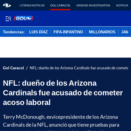
ÚLTIMAS NOTICAS
GOL CARACOL
UNIDAD INVESTIGATIVA
NOTICIAS
Tendencias:
LUIS DÍAZ
FIFA-INFANTINO
MILLONARIOS
JAM
PUBLICIDAD
/
Gol Caracol
NFL: dueño de los Arizona Cardinals fue acusado de cometer 
NFL: dueño de los Arizona
Cardinals fue acusado de cometer
acoso laboral
Terry McDonough, exvicepresidente de los Arizona
Cardinals de la NFL, anunció que tiene pruebas para