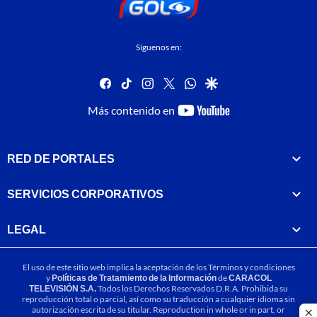
Síguenos en:
facebook
tiktok
instagram
twitter
whatsapp
google
youtube-
Más contenido en
footer
RED DE PORTALES
SERVICIOS CORPORATIVOS
LEGAL
El uso de este sitio web implica la aceptación de los
Términos y condiciones
y
Políticas de Tratamiento de la Información
de
CARACOL
TELEVISIÓN S.A.
Todos los Derechos Reservados D.R.A. Prohibida su
reproducción total o parcial, así como su traducción a cualquier idioma sin
autorización escrita de su titular. Reproduction in whole or in part, or