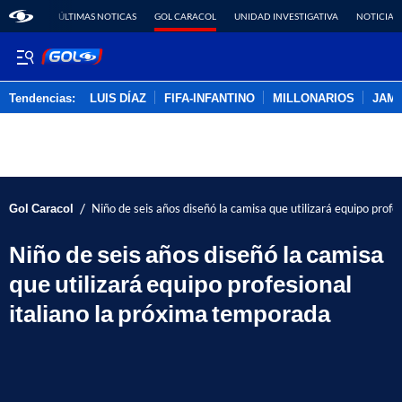
ÚLTIMAS NOTICAS
GOL CARACOL
UNIDAD INVESTIGATIVA
NOTICIAS
Tendencias:
LUIS DÍAZ
FIFA-INFANTINO
MILLONARIOS
JAM
PUBLICIDAD
/
Gol Caracol
Niño de seis años diseñó la camisa que utilizará equipo profe
Niño de seis años diseñó la camisa
que utilizará equipo profesional
italiano la próxima temporada