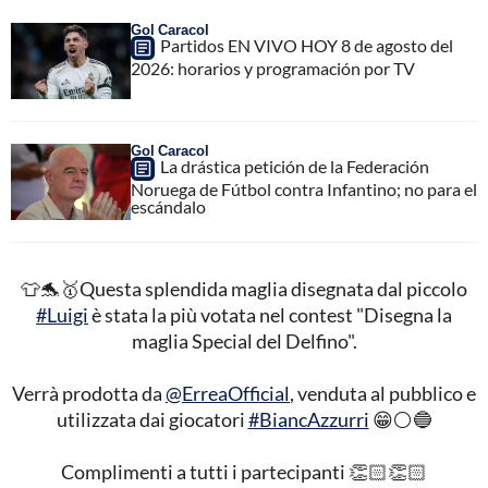
Gol Caracol
Partidos EN VIVO HOY 8 de agosto del
2026: horarios y programación por TV
Gol Caracol
La drástica petición de la Federación
Noruega de Fútbol contra Infantino; no para el
escándalo
👕🐬🥇Questa splendida maglia disegnata dal piccolo
#Luigi
è stata la più votata nel contest "Disegna la
maglia Special del Delfino".
Verrà prodotta da
@ErreaOfficial
, venduta al pubblico e
utilizzata dai giocatori
#BiancAzzurri
😁⚪🔵
Complimenti a tutti i partecipanti 👏🏻👏🏻