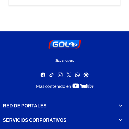
Síguenos en:
facebook
tiktok
instagram
twitter
whatsapp
google
youtube-
Más contenido en
footer
RED DE PORTALES
SERVICIOS CORPORATIVOS