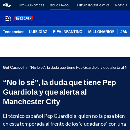
ÚLTIMAS NOTICAS
GOL CARACOL
UNIDAD INVESTIGATIVA
NOTICIAS
Tendencias:
LUIS DÍAZ
FIFA-INFANTINO
MILLONARIOS
JAM
PUBLICIDAD
/
Gol Caracol
“No lo sé”, la duda que tiene Pep Guardiola y que alerta al M
“No lo sé”, la duda que tiene Pep
Guardiola y que alerta al
Manchester City
El técnico español Pep Guardiola, quien no la pasa bien
en esta temporada al frente de los ‘ciudadanos’, con una