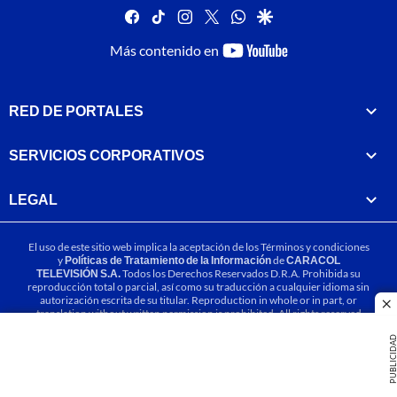
facebook
tiktok
instagram
twitter
whatsapp
google
youtube-
Más contenido en
footer
RED DE PORTALES
SERVICIOS CORPORATIVOS
LEGAL
El uso de este sitio web implica la aceptación de los
Términos y condiciones
y
Políticas de Tratamiento de la Información
de
CARACOL
TELEVISIÓN S.A.
Todos los Derechos Reservados D.R.A. Prohibida su
reproducción total o parcial, así como su traducción a cualquier idioma sin
autorización escrita de su titular. Reproduction in whole or in part, or
cl
translation without written permission is prohibited. All rights reserved
2025.
PUBLICIDA
MIEMBRO DE: