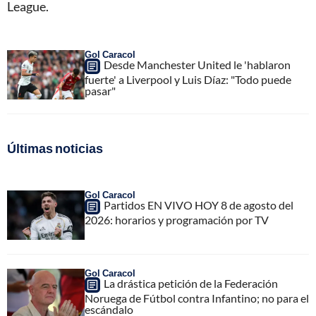
League.
Gol Caracol
Desde Manchester United le 'hablaron
fuerte' a Liverpool y Luis Díaz: "Todo puede
pasar"
Últimas noticias
Gol Caracol
Partidos EN VIVO HOY 8 de agosto del
2026: horarios y programación por TV
Gol Caracol
La drástica petición de la Federación
Noruega de Fútbol contra Infantino; no para el
escándalo