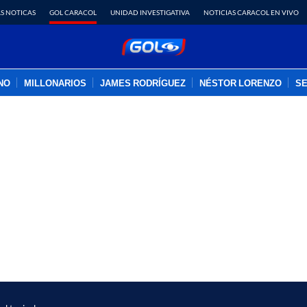
S NOTICAS
GOL CARACOL
UNIDAD INVESTIGATIVA
NOTICIAS CARACOL EN VIVO
INO
MILLONARIOS
JAMES RODRÍGUEZ
NÉSTOR LORENZO
SE
PUBLICIDAD