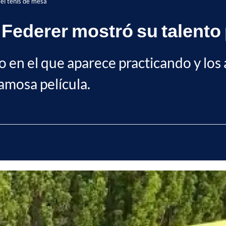
el tenis de mesa
ederer mostró su talento p
eo en el que aparece practicando y lo
amosa película.