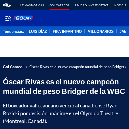
ÚLTIMAS NOTICAS
GOL CARACOL
UNIDAD INVESTIGATIVA
NOTICIAS
Tendencias:
LUIS DÍAZ
FIFA-INFANTINO
MILLONARIOS
JAM
PUBLICIDAD
/
Gol Caracol
Óscar Rivas es el nuevo campeón mundial de peso Bridger d
Óscar Rivas es el nuevo campeón
mundial de peso Bridger de la WBC
El boxeador vallecaucano venció al canadiense Ryan
Rozicki por decisión unánime en el Olympia Theatre
(Montreal, Canadá).