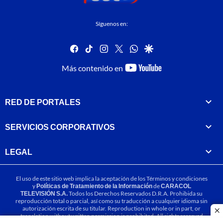
Síguenos en:
facebook
tiktok
instagram
twitter
whatsapp
google
youtube-
Más contenido en
footer
RED DE PORTALES
SERVICIOS CORPORATIVOS
LEGAL
El uso de este sitio web implica la aceptación de los
Términos y condiciones
y
Políticas de Tratamiento de la Información
de
CARACOL
TELEVISIÓN S.A.
Todos los Derechos Reservados D.R.A. Prohibida su
reproducción total o parcial, así como su traducción a cualquier idioma sin
autorización escrita de su titular. Reproduction in whole or in part, or
cl
translation without written permission is prohibited. All rights reserved