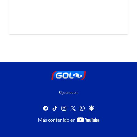
Síguenos en:
facebook
tiktok
instagram
twitter
whatsapp
google
youtube-
Más contenido en
footer