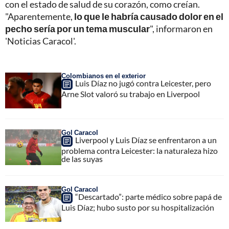
con el estado de salud de su corazón, como creían.
"Aparentemente,
lo que le habría causado dolor en el
pecho sería por un tema muscular
", informaron en
'Noticias Caracol'.
Colombianos en el exterior
Luis Díaz no jugó contra Leicester, pero
Arne Slot valoró su trabajo en Liverpool
Gol Caracol
Liverpool y Luis Díaz se enfrentaron a un
problema contra Leicester: la naturaleza hizo
de las suyas
Gol Caracol
“Descartado”: parte médico sobre papá de
Luis Díaz; hubo susto por su hospitalización