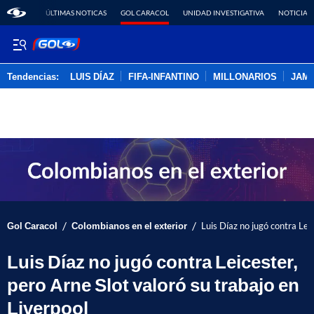
ÚLTIMAS NOTICAS
GOL CARACOL
UNIDAD INVESTIGATIVA
NOTICIAS
Tendencias:
LUIS DÍAZ
FIFA-INFANTINO
MILLONARIOS
JAM
PUBLICIDAD
/
/
Gol Caracol
Colombianos en el exterior
Luis Díaz no jugó contra Lei
Luis Díaz no jugó contra Leicester,
pero Arne Slot valoró su trabajo en
Liverpool