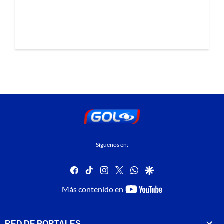
Síguenos en:
facebook
tiktok
instagram
twitter
whatsapp
google
youtube-
Más contenido en
footer
RED DE PORTALES