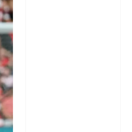
X
Whatsapp