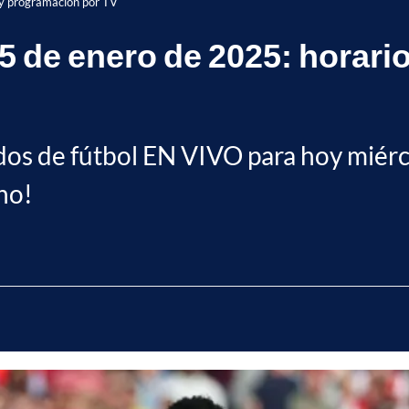
y programación por TV
 de enero de 2025: horari
tidos de fútbol EN VIVO para hoy miér
no!