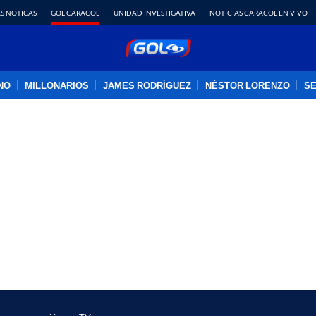
S NOTICAS
GOL CARACOL
UNIDAD INVESTIGATIVA
NOTICIAS CARACOL EN VIVO
INO
MILLONARIOS
JAMES RODRÍGUEZ
NÉSTOR LORENZO
SE
PUBLICIDAD