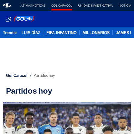
ÚLTIMAS NOTICAS
GOL CARACOL
UNIDAD INVESTIGATIVA
NOTICIAS
Trends:
LUIS DÍAZ
FIFA-INFANTINO
MILLONARIOS
JAMES R
ADVERTISEMENT
/
Gol Caracol
Partidos hoy
Partidos hoy