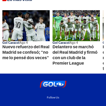
Gol Caracol
Ago 4
Gol Caracol
Ago 4
Go
Nuevo refuerzo del Real
Delantero se marchó
I
Madrid se confesó; "no
del Real Madrid y firmó
d
me lo pensé dos veces"
con un club de la
r
Premier League
o
f
Follow Us