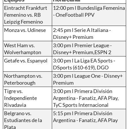
Eintracht Frankfurt
12:00 pm l Bundesliga Femenina
Femenino vs. RB
- OneFootball PPV
Leipzig Femenino
Monza vs. Udinese
2:45 pm l Serie A Italiana -
Disney+ Premium
West Ham vs.
3:00 pm l Premier League -
Wolverhampton
Disney+ Premium,ESPN 2
Getafe vs. Espanyol
3:00 pm l La Liga EA Sports -
DSports (610-619), DGO
Northampton vs.
3:00 pm l League One - Disney+
Peterborough
Premium
Tigre vs.
3:00 pm l Primera División
Independiente
Argentina - Fanatiz, AFA Play,
Rivadavia
TyC Sports Internacional
Belgrano vs.
5:15 pm l Primera División
Estudiantes de la
Argentina - Fanatiz, AFA Play
Plata