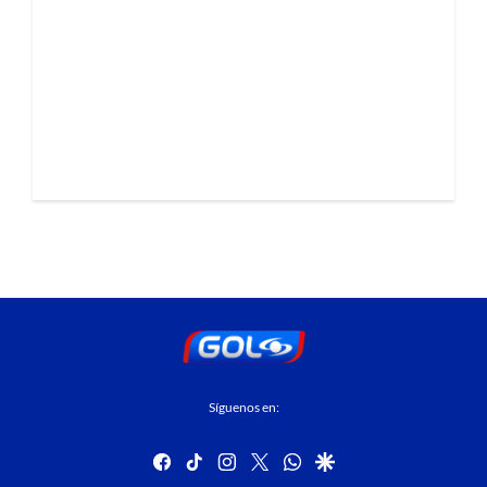
Síguenos en:
facebook
tiktok
instagram
twitter
whatsapp
google