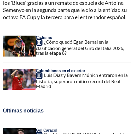
los 'Blues' gracias a un remate de espuela de Antoine
Semenyo en la segunda parte que le dio a la entidad su
octava FA Cup y la tercera para el entrenador español.
Ciclismo
¿Cómo quedó Egan Bernal en la
clasificación general del Giro de Italia 2026,
tras la etapa 8?
Colombianos en el exterior
Luis Díaz y Bayern Múnich entraron en la
historia; superaron mítico récord del Real
Madrid
Últimas noticias
Gol Caracol