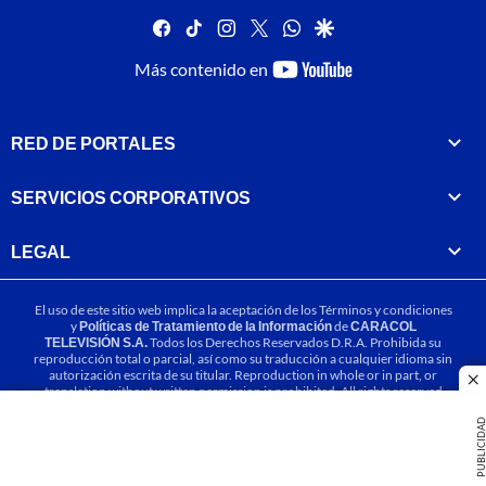
facebook
tiktok
instagram
twitter
whatsapp
google
youtube-
Más contenido en
footer
RED DE PORTALES
SERVICIOS CORPORATIVOS
LEGAL
El uso de este sitio web implica la aceptación de los
Términos y condiciones
y
Políticas de Tratamiento de la Información
de
CARACOL
TELEVISIÓN S.A.
Todos los Derechos Reservados D.R.A. Prohibida su
reproducción total o parcial, así como su traducción a cualquier idioma sin
autorización escrita de su titular. Reproduction in whole or in part, or
cl
translation without written permission is prohibited. All rights reserved
2025.
PUBLICIDA
MIEMBRO DE: