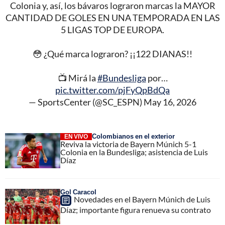
Colonia y, así, los bávaros lograron marcas la MAYOR
CANTIDAD DE GOLES EN UNA TEMPORADA EN LAS
5 LIGAS TOP DE EUROPA.
😳 ¿Qué marca lograron? ¡¡122 DIANAS!!
📺 Mirá la
#Bundesliga
por…
pic.twitter.com/pjFyQpBdQa
— SportsCenter (@SC_ESPN)
May 16, 2026
Colombianos en el exterior
EN VIVO
Reviva la victoria de Bayern Múnich 5-1
Colonia en la Bundesliga; asistencia de Luis
Díaz
Gol Caracol
Novedades en el Bayern Múnich de Luis
Díaz; importante figura renueva su contrato