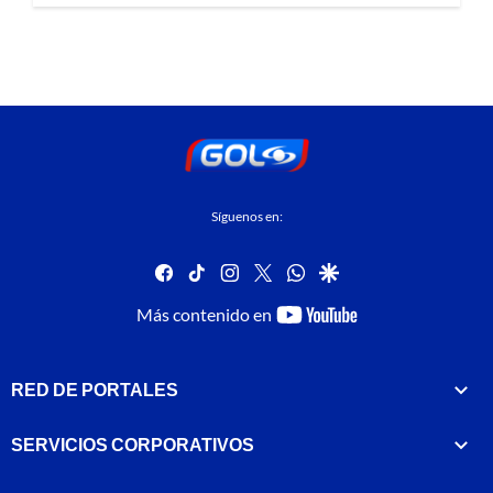
Síguenos en:
facebook
tiktok
instagram
twitter
whatsapp
google
youtube-
Más contenido en
footer
RED DE PORTALES
SERVICIOS CORPORATIVOS