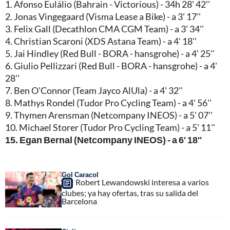
1. Afonso Eulálio (Bahrain - Victorious) - 34h 28' 42''
2. Jonas Vingegaard (Visma Lease a Bike) - a 3' 17''
3. Felix Gall (Decathlon CMA CGM Team) - a 3' 34''
4. Christian Scaroni (XDS Astana Team) - a 4' 18''
5. Jai Hindley (Red Bull - BORA - hansgrohe) - a 4' 25''
6. Giulio Pellizzari (Red Bull - BORA - hansgrohe) - a 4'
28''
7. Ben O'Connor (Team Jayco AlUla) - a 4' 32''
8. Mathys Rondel (Tudor Pro Cycling Team) - a 4' 56''
9. Thymen Arensman (Netcompany INEOS) - a 5' 07''
10. Michael Storer (Tudor Pro Cycling Team) - a 5' 11''
15. Egan Bernal (Netcompany INEOS) - a 6' 18''
Gol Caracol
Robert Lewandowski interesa a varios
clubes; ya hay ofertas, tras su salida del
Barcelona