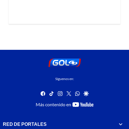
Síguenos en:
facebook
tiktok
instagram
twitter
whatsapp
google
youtube-
Más contenido en
footer
RED DE PORTALES