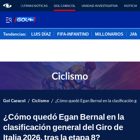
ÚLTIMAS NOTICAS
GOL CARACOL
UNIDAD INVESTIGATIVA
NOTICIAS
Tendencias:
LUIS DÍAZ
FIFA-INFANTINO
MILLONARIOS
JAM
PUBLICIDAD
/
/
Gol Caracol
Ciclismo
¿Cómo quedó Egan Bernal en la clasificación gene
¿Cómo quedó Egan Bernal en la
clasificación general del Giro de
Italia 2026, tras la etapa 8?