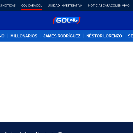
S NOTICAS
GOL CARACOL
UNIDAD INVESTIGATIVA
NOTICIAS CARACOL EN VIVO
INO
MILLONARIOS
JAMES RODRÍGUEZ
NÉSTOR LORENZO
SE
PUBLICIDAD