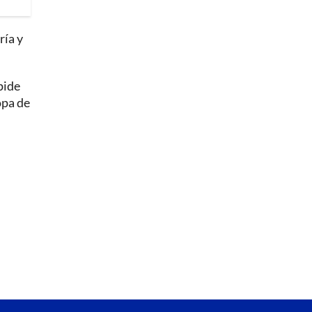
ría y
pide
opa de