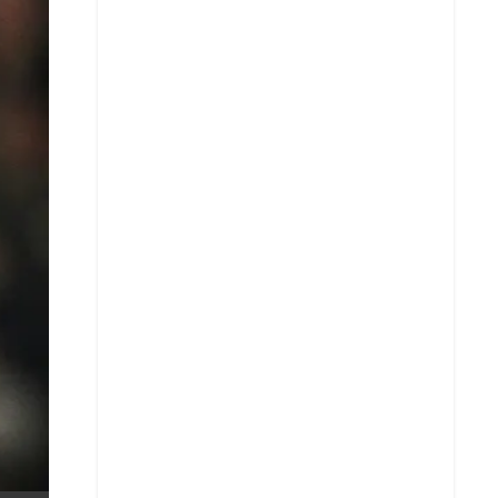
X
Whatsapp