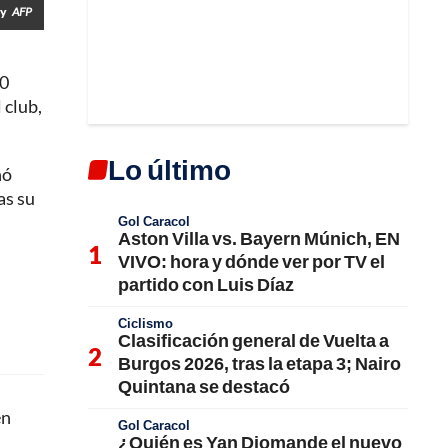
ty
AFP
00
 club,
Lo último
nó
as su
Gol Caracol
Aston Villa vs. Bayern Múnich, EN
VIVO: hora y dónde ver por TV el
partido con Luis Díaz
Ciclismo
Clasificación general de Vuelta a
Burgos 2026, tras la etapa 3; Nairo
Quintana se destacó
en
Gol Caracol
¿Quién es Yan Diomande el nuevo