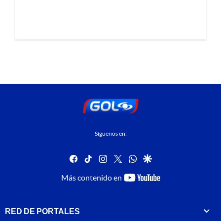
Síguenos en:
facebook
tiktok
instagram
twitter
whatsapp
google
youtube-
Más contenido en
footer
RED DE PORTALES