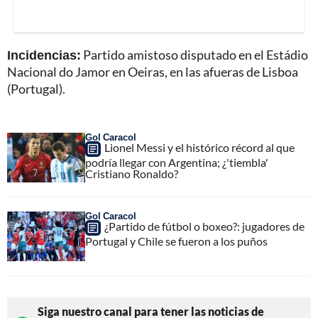
Incidencias:
Partido amistoso disputado en el Estádio
Nacional do Jamor en Oeiras, en las afueras de Lisboa
(Portugal).
Gol Caracol
Lionel Messi y el histórico récord al que
podría llegar con Argentina; ¿'tiembla'
Cristiano Ronaldo?
Gol Caracol
¿Partido de fútbol o boxeo?: jugadores de
Portugal y Chile se fueron a los puños
Siga nuestro canal para tener las noticias de