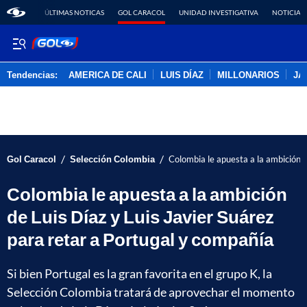
ÚLTIMAS NOTICAS
GOL CARACOL
UNIDAD INVESTIGATIVA
NOTICIAS
Tendencias:
AMERICA DE CALI
LUIS DÍAZ
MILLONARIOS
JA
PUBLICIDAD
/
/
Gol Caracol
Selección Colombia
Colombia le apuesta a la ambición d
Colombia le apuesta a la ambición
de Luis Díaz y Luis Javier Suárez
para retar a Portugal y compañía
Si bien Portugal es la gran favorita en el grupo K, la
Selección Colombia tratará de aprovechar el momento