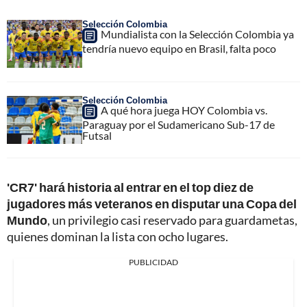
Selección Colombia
Mundialista con la Selección Colombia ya
tendría nuevo equipo en Brasil, falta poco
Selección Colombia
A qué hora juega HOY Colombia vs.
Paraguay por el Sudamericano Sub-17 de
Futsal
'CR7' hará historia al entrar en el top diez de
jugadores más veteranos en disputar una Copa del
Mundo
, un privilegio casi reservado para guardametas,
quienes dominan la lista con ocho lugares.
PUBLICIDAD