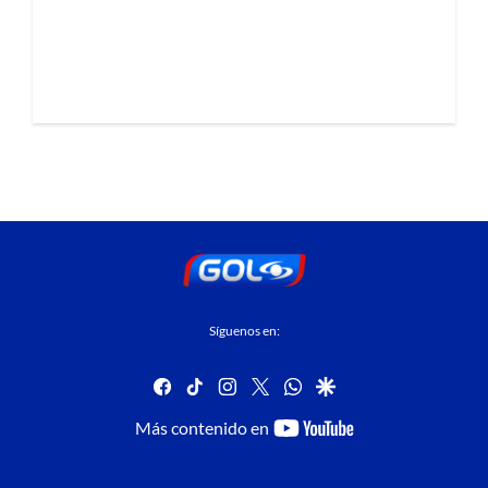
Síguenos en:
facebook
tiktok
instagram
twitter
whatsapp
google
youtube-
Más contenido en
footer