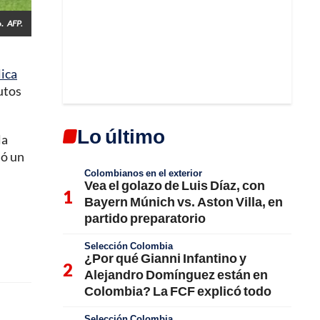
.
AFP.
ica
utos
Lo último
la
ió un
Colombianos en el exterior
Vea el golazo de Luis Díaz, con
Bayern Múnich vs. Aston Villa, en
partido preparatorio
Selección Colombia
¿Por qué Gianni Infantino y
Alejandro Domínguez están en
Colombia? La FCF explicó todo
Selección Colombia