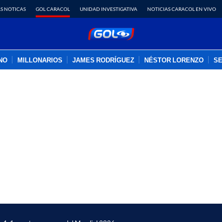
S NOTICAS
GOL CARACOL
UNIDAD INVESTIGATIVA
NOTICIAS CARACOL EN VIVO
INO
MILLONARIOS
JAMES RODRÍGUEZ
NÉSTOR LORENZO
SE
PUBLICIDAD