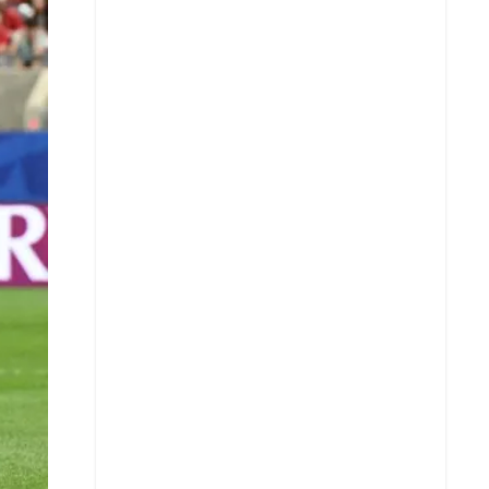
X
Whatsapp