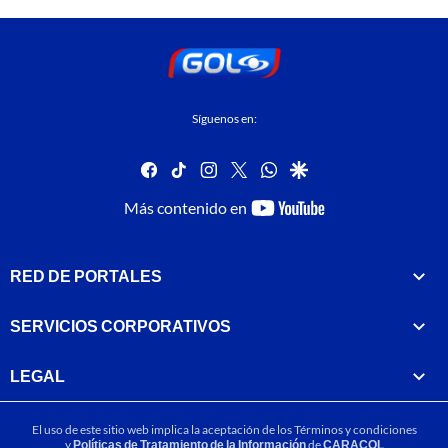
Síguenos en:
facebook
tiktok
instagram
twitter
whatsapp
google
youtube-
Más contenido en
footer
RED DE PORTALES
SERVICIOS CORPORATIVOS
LEGAL
El uso de este sitio web implica la aceptación de los
Términos y condiciones
y
Políticas de Tratamiento de la Información
de
CARACOL