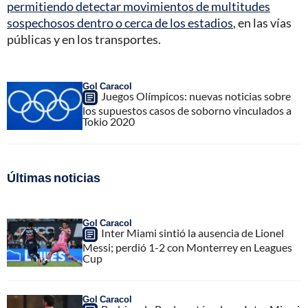
permitiendo detectar movimientos de multitudes
sospechosos dentro o cerca de los estadios
, en las vías
públicas y en los transportes.
Gol Caracol
Juegos Olímpicos: nuevas noticias sobre
los supuestos casos de soborno vinculados a
Tokio 2020
Últimas noticias
Gol Caracol
Inter Miami sintió la ausencia de Lionel
Messi; perdió 1-2 con Monterrey en Leagues
Cup
Gol Caracol