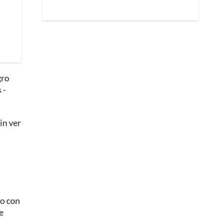
gro
 -
in ver
do con
e