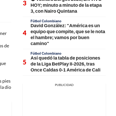
HOY; minuto a minuto de la etapa
3, con Nairo Quintana
Fútbol Colombiano
David González: "América es un
equipo que compite, que se le nota
imer
el hambre; vamos por buen
camino"
os de
Fútbol Colombiano
Así quedó la tabla de posiciones
que
de la Liga BetPlay II-2026, tras
Once Caldas 0-1 América de Cali
s pies
PUBLICIDAD
la dio