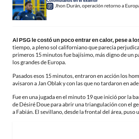
Colombianos en el exterior
Jhon Durán, operación retorno a Europa
Al PSG le costó un poco entrar en calor, pese a l
tiempo, a pleno sol californiano que parecía perjudicar
primeros 15 minutos fue bajísimo, más digno de un p
los grandes de Europa.
Pasados esos 15 minutos, entraron en acción los homb
avisaron a Jan Oblak y con las que no tardaron en ade
Fue en una jugada en el minuto 19 que inició por la 
de Désiré Doue para abrir una triangulación con el ge
a Fabián. El sevillano, desde la frontal del área, puso 