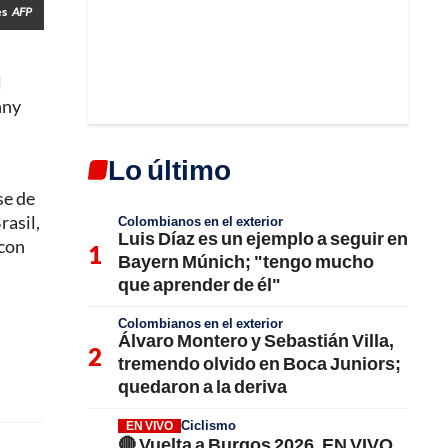
es
AFP
l
nny
Lo último
se de
rasil,
Colombianos en el exterior
Luis Díaz es un ejemplo a seguir en
 con
Bayern Múnich; "tengo mucho
que aprender de él"
Colombianos en el exterior
Álvaro Montero y Sebastián Villa,
tremendo olvido en Boca Juniors;
quedaron a la deriva
Ciclismo
EN VIVO
🔴 Vuelta a Burgos 2026, EN VIVO