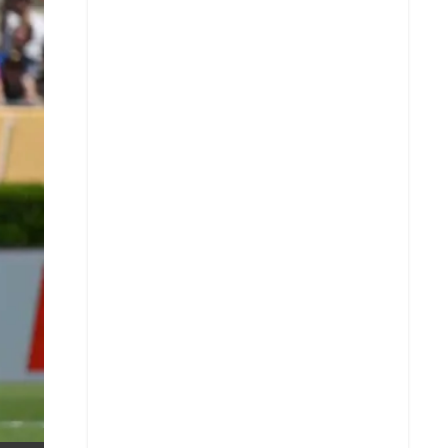
X
Whatsapp