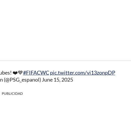
ubes! ❤️💙
#FIFACWC
pic.twitter.com/vi13zonpDP
in (@PSG_espanol)
June 15, 2025
PUBLICIDAD