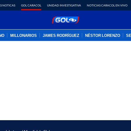
S NOTICAS
GOL CARACOL
UNIDAD INVESTIGATIVA
NOTICIAS CARACOL EN VIVO
INO
MILLONARIOS
JAMES RODRÍGUEZ
NÉSTOR LORENZO
SE
PUBLICIDAD