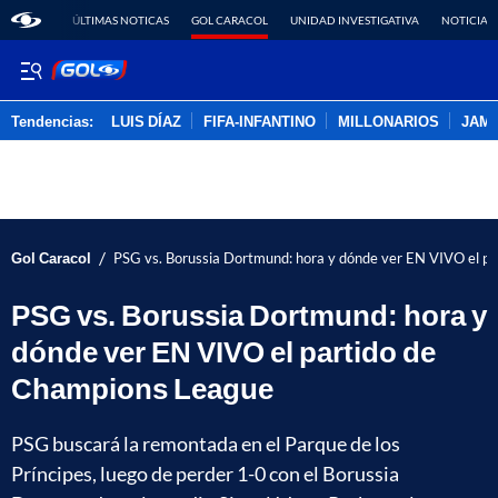
ÚLTIMAS NOTICAS
GOL CARACOL
UNIDAD INVESTIGATIVA
NOTICIAS
Tendencias:
LUIS DÍAZ
FIFA-INFANTINO
MILLONARIOS
JAM
PUBLICIDAD
/
Gol Caracol
PSG vs. Borussia Dortmund: hora y dónde ver EN VIVO el p
PSG vs. Borussia Dortmund: hora y
dónde ver EN VIVO el partido de
Champions League
PSG buscará la remontada en el Parque de los
Príncipes, luego de perder 1-0 con el Borussia