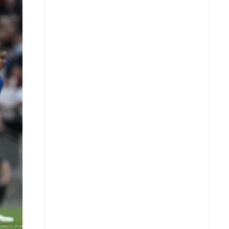
X
Whatsapp