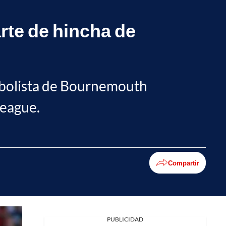
rte de hincha de
utbolista de Bournemouth
League.
Compartir
Facebook
PUBLICIDAD