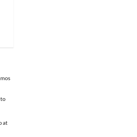
uimos
nto
o at