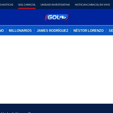
S NOTICAS
GOL CARACOL
UNIDAD INVESTIGATIVA
NOTICIAS CARACOL EN VIVO
INO
MILLONARIOS
JAMES RODRÍGUEZ
NÉSTOR LORENZO
SE
PUBLICIDAD