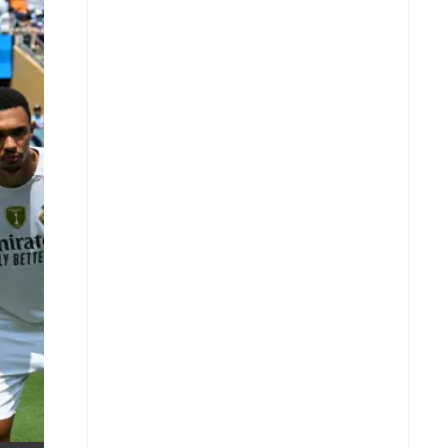
X
Whatsapp