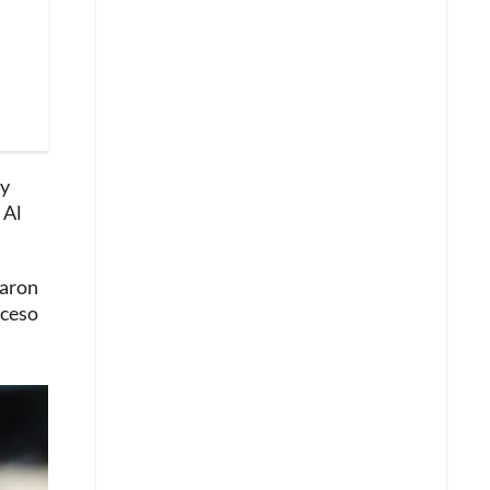
 y
 Al
taron
cceso