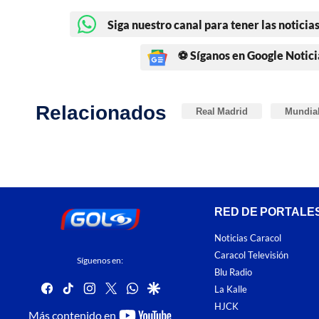
Siga nuestro canal para tener las noticias
⚽ Síganos en Google Notici
Relacionados
Real Madrid
Mundial
RED DE PORTALE
Noticias Caracol
Caracol Televisión
Síguenos en:
Blu Radio
facebook
tiktok
instagram
twitter
whatsapp
google
La Kalle
HJCK
youtube-
Más contenido en