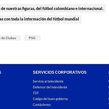
 de nuestras figuras, del fútbol colombiano e internacional.
as con toda la información del fútbol mundial
 de Clubes
PSG
S
SERVICIOS CORPORATIVOS
Servicio al televidente
Defensor del televidente
TDT
Código del buen gobierno
Contáctenos