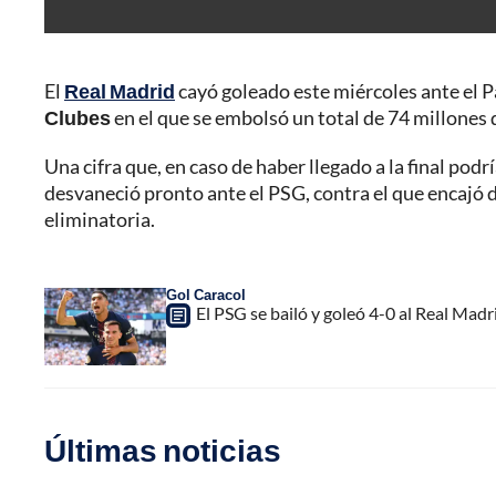
El
Real Madrid
cayó goleado este miércoles ante el P
Clubes
en el que se embolsó un total de 74 millones 
Una cifra que, en caso de haber llegado a la final po
desvaneció pronto ante el PSG, contra el que encajó 
eliminatoria.
Gol Caracol
El PSG se bailó y goleó 4-0 al Real Madri
Últimas noticias