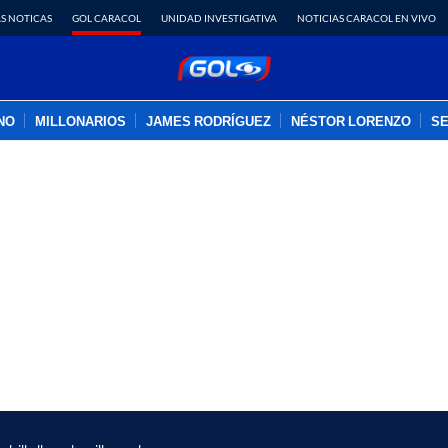
S NOTICAS
GOL CARACOL
UNIDAD INVESTIGATIVA
NOTICIAS CARACOL EN VIVO
INO
MILLONARIOS
JAMES RODRÍGUEZ
NÉSTOR LORENZO
SE
PUBLICIDAD