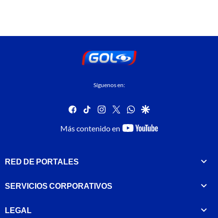
Síguenos en:
facebook
tiktok
instagram
twitter
whatsapp
google
youtube-
Más contenido en
footer
RED DE PORTALES
SERVICIOS CORPORATIVOS
LEGAL